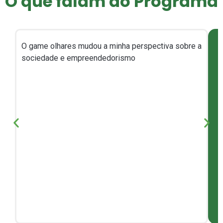
O que falam
do Programa
O game olhares mudou a minha perspectiva sobre a
a
sociedade e empreendedorismo
r
t
i
c
i
p
a
n
t
e
d
o
r
o
g
r
a
a