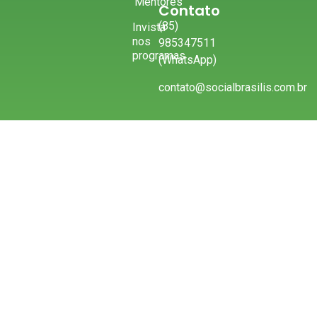
Mentores
Contato
(85)
Invista
nos
985347511
programas
(WhatsApp)
contato@socialbrasilis.com.br