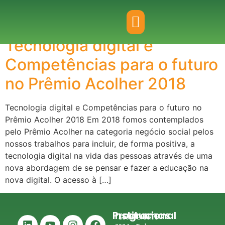
Day:
May 20, 2019
Tecnologia digital e
Competências para o futuro
no Prêmio Acolher 2018
Tecnologia digital e Competências para o futuro no
Prêmio Acolher 2018 Em 2018 fomos contemplados
pelo Prêmio Acolher na categoria negócio social pelos
nossos trabalhos para incluir, de forma positiva, a
tecnologia digital na vida das pessoas através de uma
nova abordagem de se pensar e fazer a educação na
nova digital. O acesso à […]
Institucional
Programas
Social Brasilis