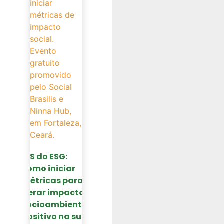
O S do ESG:
como iniciar
métricas para
gerar impacto
socioambiental
positivo na sua