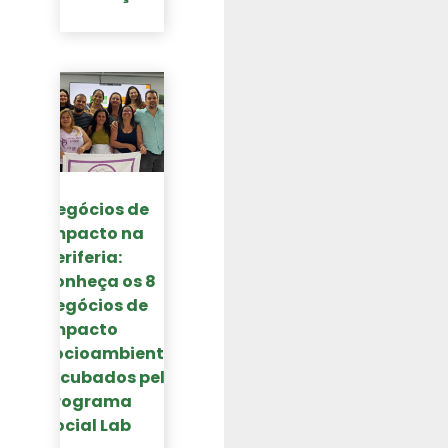
Negócios de
impacto na
periferia:
conheça os 8
negócios de
impacto
socioambiental
incubados pelo
Programa
Social Lab