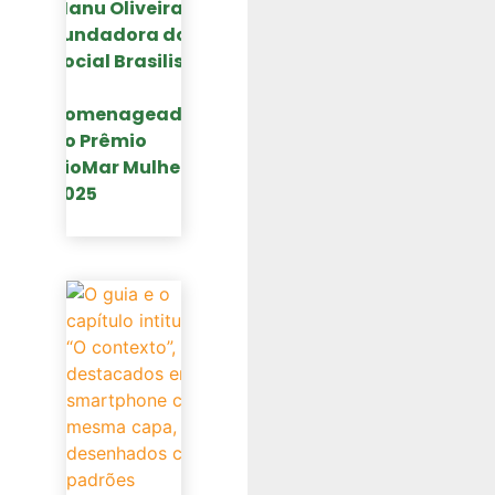
Manu Oliveira,
Fundadora do
Social Brasilis,
é
homenageada
no Prêmio
RioMar Mulher
2025