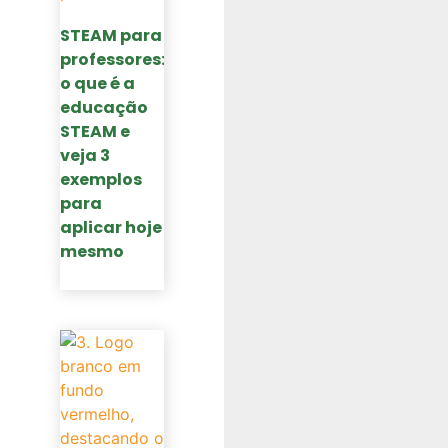
STEAM para
professores:
o que é a
educação
STEAM e
veja 3
exemplos
para
aplicar hoje
mesmo