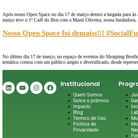
Após nosso Open Space no dia 17 de março demos a largada para às aç
março teve o 1º Café do Ben com a Manú Oliveira, nossa fundadora, 
Nosso Open Space foi demaiss!!! #SocialFu
No último dia 17 de março, no espaço de eventos do Shopping Benfica 
temática contou com um público amplo e diversificado, desde represent
Institucional
Prog
Quem Somos
Ju
Selos e prêmios
Ga
Impacto
Inc
Blog
La
Termos de Uso
Mu
Política de
Mo
Privacidade
Ne
Fo