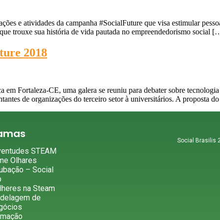
ões e atividades da campanha #SocialFuture que visa estimular pessoas
que trouxe sua história de vida pautada no empreendedorismo social [
ture 2018
em Fortaleza-CE, uma galera se reuniu para debater sobre tecnologia e
antes de organizações do terceiro setor à universitários. A proposta d
ramas
Social Brasilis
ventudes STEAM
me Olhares
ubação – Social
b
lheres na Steam
delagem de
gócios
rmação