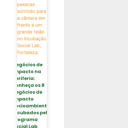
Negócios de
impacto na
periferia:
conheça os 8
negócios de
impacto
socioambiental
incubados pelo
Programa
Social Lab