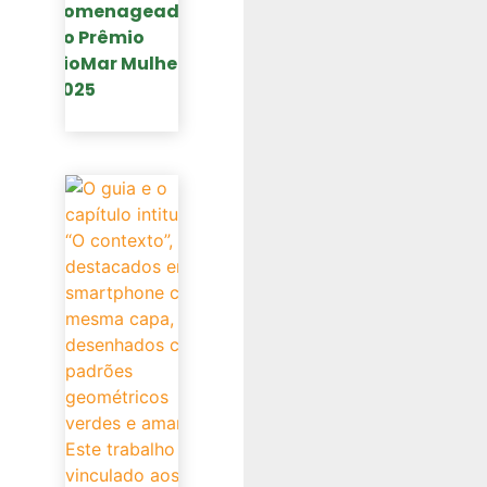
homenageada
no Prêmio
RioMar Mulher
2025