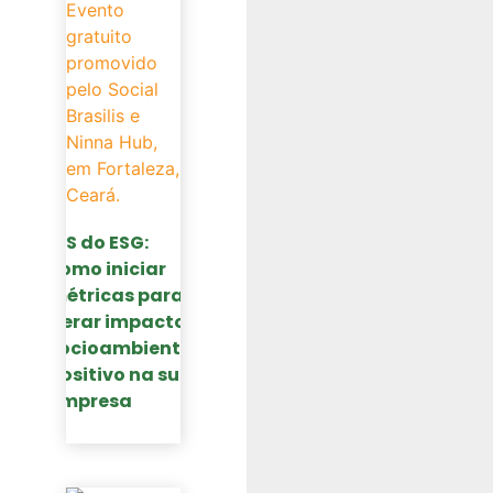
O S do ESG:
como iniciar
métricas para
gerar impacto
socioambiental
positivo na sua
empresa