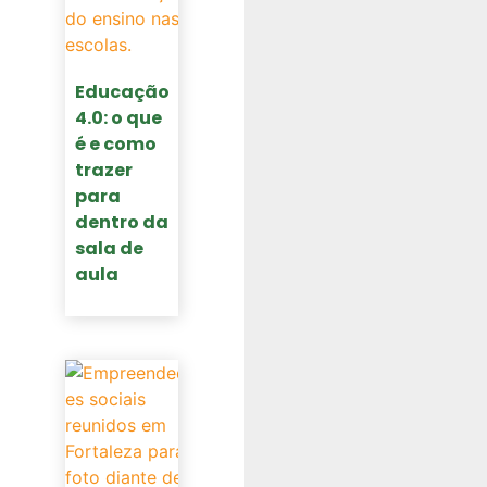
Educação
4.0: o que
é e como
trazer
para
dentro da
sala de
aula