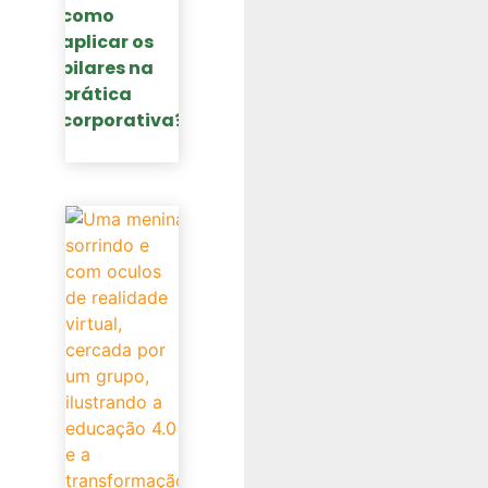
como
aplicar os
pilares na
prática
corporativa?