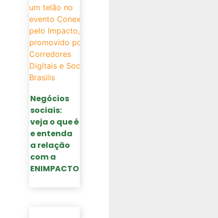
Negócios
sociais:
veja o que é
e entenda
a relação
com a
ENIMPACTO