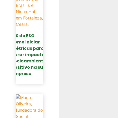
O S do ESG:
como iniciar
métricas para
gerar impacto
socioambiental
positivo na sua
empresa