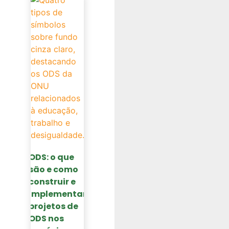
ODS: o que
são e como
construir e
implementar
projetos de
ODS nos