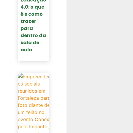
4.0: o que
é e como
trazer
para
dentro da
sala de
aula