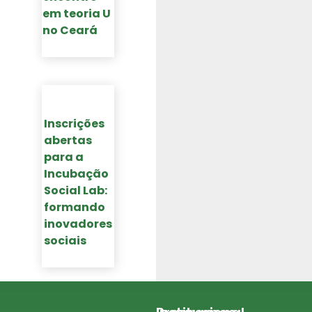
em teoria U
no Ceará​
Inscrições
abertas
para a
Incubação
Social Lab:
formando
inovadores
sociais