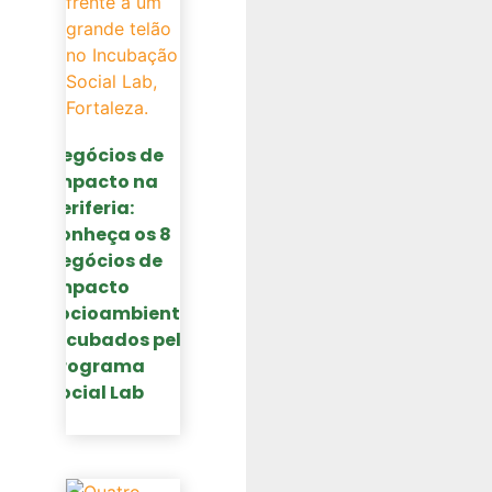
Negócios de
impacto na
periferia:
conheça os 8
negócios de
impacto
socioambiental
incubados pelo
Programa
Social Lab