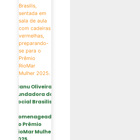
Manu Oliveira,
Fundadora do
Social Brasilis,
é
homenageada
no Prêmio
RioMar Mulher
2025