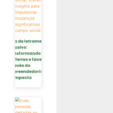
Guia de letramento
inclusivo:
transformando
periferias e favelas
através do
empreendedorismo
de impacto