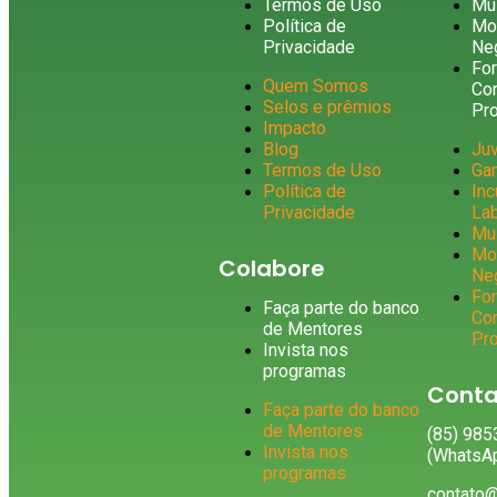
Termos de Uso
Mu
Política de
Mo
Privacidade
Ne
Fo
Quem Somos
Con
Selos e prêmios
Pr
Impacto
Blog
Ju
Termos de Uso
Ga
Política de
Inc
Privacidade
La
Mu
Mo
Colabore
Ne
Fo
Faça parte do banco
Con
de Mentores
Pr
Invista nos
programas
Conta
Faça parte do banco
de Mentores
(85) 98
Invista nos
(WhatsA
programas
contato@