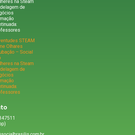
lheres na Steam
delagem de
gócios
rmação
tinuada:
ofessores
ventudes STEAM
me Olhares
ubação – Social
b
lheres na Steam
delagem de
gócios
rmação
tinuada:
ofessores
to
5347511
pp)
socialbrasilis.com.br