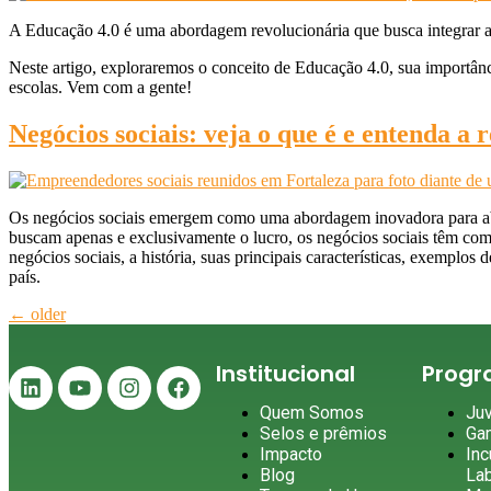
A Educação 4.0 é uma abordagem revolucionária que busca integrar a 
Neste artigo, exploraremos o conceito de Educação 4.0, sua importânc
escolas. Vem com a gente!
Negócios sociais: veja o que é e entenda
Os negócios sociais emergem como uma abordagem inovadora para abor
buscam apenas e exclusivamente o lucro, os negócios sociais têm como
negócios sociais, a história, suas principais características, exemp
país.
←
older
Institucional
Prog
Quem Somos
Ju
Selos e prêmios
Ga
Impacto
Inc
Blog
La